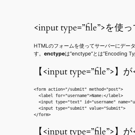
<input type=”fil
HTMLのフォームを使ってサーバーにデー
す。
enctype
は”enctype”とは”Enco
【<input type=”file”
<form action="/submit" method="post">

  <label for="username">Name:</label>

  <input type="text" id="username" name="u
  <input type="submit" value="Submit">

【<input type=”file”