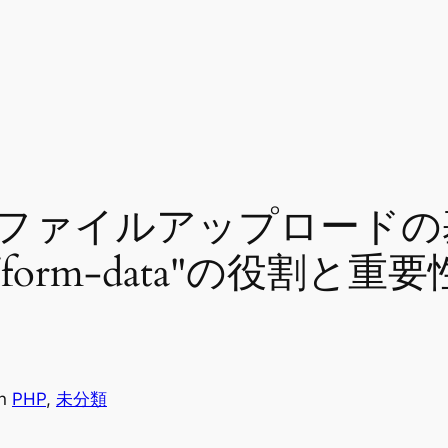
のファイルアップロードの
part/form-data"の役割
in
PHP
, 
未分類