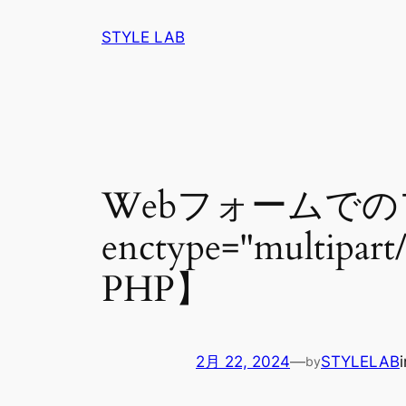
内
STYLE LAB
容
を
ス
キ
ッ
プ
Webフォームで
enctype="multi
PHP】
2月 22, 2024
—
STYLELAB
by