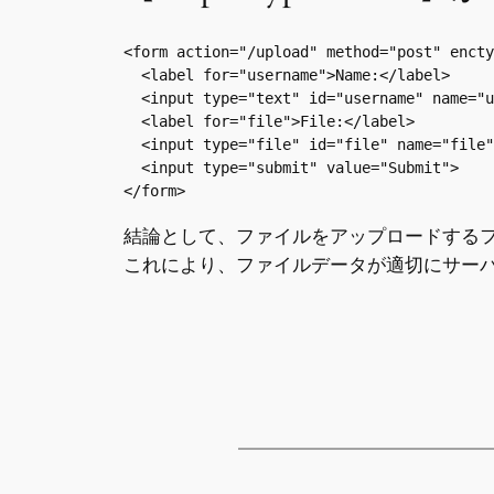
<form action="/upload" method="post" en
  <label for="username">Name:</label>

  <input type="text" id="username" name="u
  <label for="file">File:</label>

  <input type="file" id="file" name="file"
  <input type="submit" value="Submit">

結論として、ファイルをアップロードする
これにより、ファイルデータが適切にサー