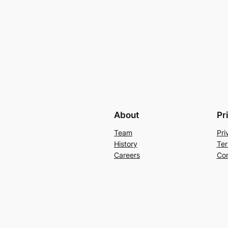
About
Pr
Team
Pri
History
Ter
Careers
Con